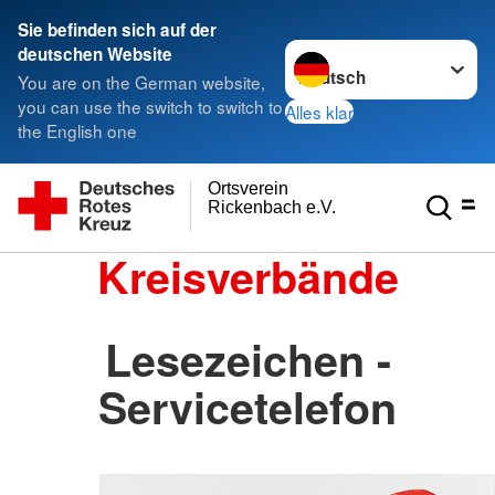
Sie befinden sich auf der
Sprache wechseln zu
deutschen Website
You are on the German website,
you can use the switch to switch to
Alles klar
the English one
Ortsverein
Rickenbach e.V.
Kreisverbände
Lesezeichen -
Servicetelefon