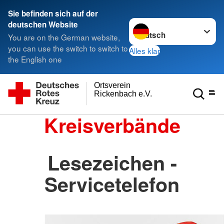
Sie befinden sich auf der
Sprache wechseln zu
deutschen Website
You are on the German website,
you can use the switch to switch to
Alles klar
the English one
Ortsverein
Rickenbach e.V.
Kreisverbände
Lesezeichen -
Servicetelefon