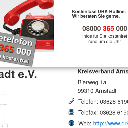
Kostenlose DRK-Hotline.
Wir beraten Sie gerne.
08000
365
000
Infos für Sie kostenfrei
rund um die Uhr
dt e.V.
Kreisverband Arns
Bierweg 1a
99310
Arnstadt
Telefon:
03628 619
Telefax:
03628 619
Web:
http://www.dr