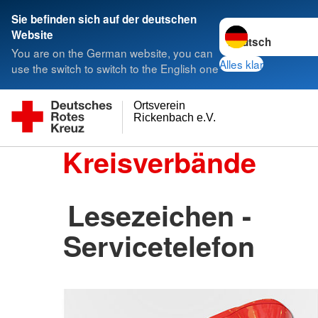
Sie befinden sich auf der deutschen
Sprache wechseln 
Website
You are on the German website, you can
Alles klar
use the switch to switch to the English one
Ortsverein
Rickenbach e.V.
Kreisverbände
Lesezeichen -
Servicetelefon