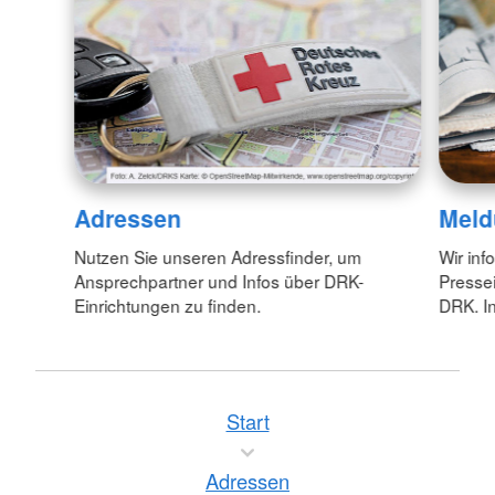
Adressen
Meld
Nutzen Sie unseren Adressfinder, um
Wir inf
Ansprechpartner und Infos über DRK-
Pressei
Einrichtungen zu finden.
DRK. In
Start
Adressen