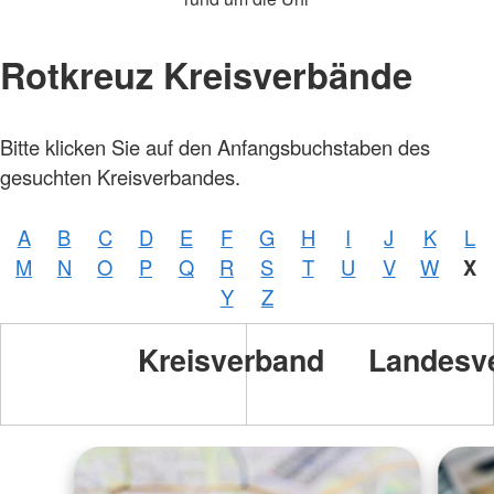
Rotkreuz Kreisverbände
Bitte klicken Sie auf den Anfangsbuchstaben des
gesuchten Kreisverbandes.
A
B
C
D
E
F
G
H
I
J
K
L
M
N
O
P
Q
R
S
T
U
V
W
X
Y
Z
Kreisverband
Landesv