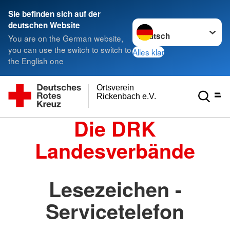
Sie befinden sich auf der
Sprache wechseln zu
deutschen Website
You are on the German website,
you can use the switch to switch to
Alles klar
the English one
Ortsverein
Rickenbach e.V.
Die DRK
Landesverbände
Lesezeichen -
Servicetelefon