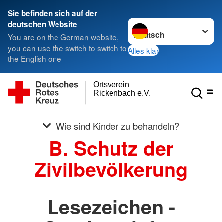
Sie befinden sich auf der
Sprache wechseln zu
deutschen Website
You are on the German website,
you can use the switch to switch to
Alles klar
the English one
Ortsverein
Rickenbach e.V.
Wie sind Kinder zu behandeln?
B. Schutz der
Zivilbevölkerung
Lesezeichen -