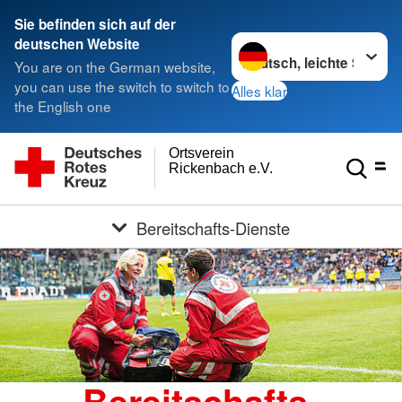
Sie befinden sich auf der
Sprache wechseln zu
deutschen Website
You are on the German website,
you can use the switch to switch to
Alles klar
the English one
Ortsverein
Rickenbach e.V.
Bereitschafts-Dienste
Bereitschafts-